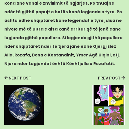
koha dhe vendi e zhvillimit të ngjarjes. Po thuaj se
ndër të gjithë popujt e botës kanë legjenda e tyre. Po
ashtu edhe shqiptarët kanë legjendat e tyre, disa në
nivele më të ultra e disa kanë arritur që të jenë edhe
legjenda gjithë popullore. Si legjenda gjithë popullore
ndër shqiptaret ndër të tjera janë edhe Gjergj Elez
Alia, Rozafa, Besa e Kostandinit, Ymer Agë Ulqini, etj.
Njera nder Legjendat është Kështjella e Rozafatit.
NEXT POST
PREV POST