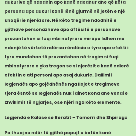
dukurive që ndodhin apo kanë ndodhur dhe që këta
persona apo dukuri kanë lënë gjurmë në jetën e një
shoqërie njerëzore. Në këto tregime ndodhitë e
gjithave personazheve apo aftësitë e personave
prezantohen si fuqi mbi natyrore mirëpo lidhen me
ndonjë të vërtetë ndërsa rëndësia e tyre apo efekti i
tyre mundohen të prezantohen në tregim si fuqi
mbinatyrore e çka tregon se si njerëzit e kanë ndierë
efektin e ati personi apo asaj dukurie. Dallimi i
legjendës apo gojëdhënës nga llojet e tregimeve
tjera është se legjendës nuk i dihet koha dhe vendi e
zhvillimit të ngjarjes, ose njëri nga këto elemente.
Legjenda e Kalasë së Beratit – Tomorri dhe Shpiragu
Po thuaj se ndër të gjithë popujt e botës kanë