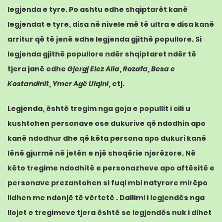
legjenda e tyre. Po ashtu edhe shqiptarët kanë
legjendat e tyre, disa në nivele më të ultra e disa kanë
arritur që të jenë edhe legjenda gjithë popullore. Si
legjenda gjithë popullore ndër shqiptaret ndër të
tjera janë edhe
Gjergj Elez Alia
,
Rozafa
,
Besa e
Kostandinit
,
Ymer Agë Ulqini
, etj.
Legjenda, është tregim nga goja e popullit i cili u
kushtohen personave ose dukurive që ndodhin apo
kanë ndodhur dhe që këta persona apo dukuri kanë
lënë gjurmë në jetën e një shoqërie njerëzore. Në
këto tregime ndodhitë e personazheve apo aftësitë e
personave prezantohen si fuqi mbi natyrore mirëpo
lidhen me ndonjë të vërtetë . Dallimi i legjendës nga
llojet e tregimeve tjera është se legjendës nuk i dihet