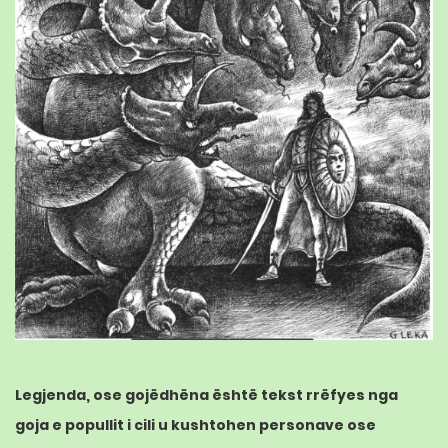
Legjenda, ose gojëdhëna është tekst rrëfyes nga
goja e popullit i cili u kushtohen personave ose