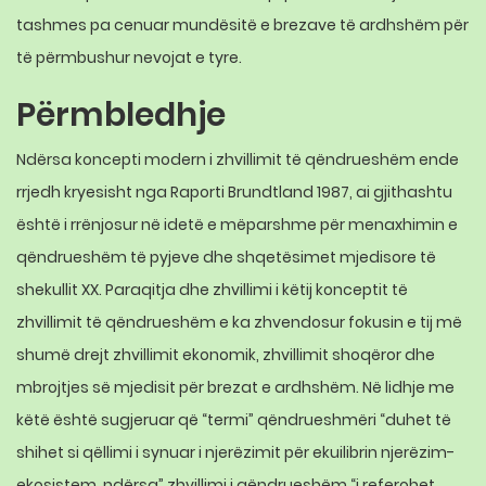
tashmes pa cenuar mundësitë e brezave të ardhshëm për
të përmbushur nevojat e tyre.
Përmbledhje
Ndërsa koncepti modern i zhvillimit të qëndrueshëm ende
rrjedh kryesisht nga Raporti Brundtland 1987, ai gjithashtu
është i rrënjosur në idetë e mëparshme për menaxhimin e
qëndrueshëm të pyjeve dhe shqetësimet mjedisore të
shekullit XX. Paraqitja dhe zhvillimi i këtij konceptit të
zhvillimit të qëndrueshëm e ka zhvendosur fokusin e tij më
shumë drejt zhvillimit ekonomik, zhvillimit shoqëror dhe
mbrojtjes së mjedisit për brezat e ardhshëm. Në lidhje me
këtë është sugjeruar që “termi” qëndrueshmëri “duhet të
shihet si qëllimi i synuar i njerëzimit për ekuilibrin njerëzim-
ekosistem, ndërsa” zhvillimi i qëndrueshëm “i referohet