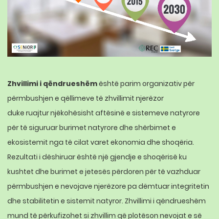
Zhvillimi i qëndrueshëm
është parim organizativ për
përmbushjen e qëllimeve të zhvillimit njerëzor
duke
ruajtur
njëkohësisht aftësinë e sistemeve natyrore
për të siguruar burimet natyrore dhe shërbimet e
ekosistemit nga të cilat varet ekonomia dhe shoqëria.
Rezultati i dëshiruar është një gjendje e shoqërisë ku
kushtet dhe burimet e jetesës përdoren për të vazhduar
përmbushjen e nevojave njerëzore pa dëmtuar integritetin
dhe stabilitetin e sistemit natyror. Zhvillimi i qëndrueshëm
mund të përkufizohet si zhvillim që plotëson nevojat e së