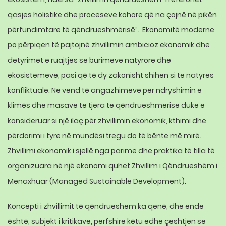
qasjes holistike dhe proceseve kohore që na çojnë në pikën
përfundimtare të qëndrueshmërisë”.
Ekonomitë moderne
po përpiqen të pajtojnë zhvillimin ambicioz ekonomik dhe
detyrimet e ruajtjes së burimeve natyrore dhe
ekosistemeve, pasi që të dy zakonisht shihen si të natyrës
konfliktuale. Në vend të angazhimeve për
ndryshimin e
klimës
dhe masave të tjera të qëndrueshmërisë duke e
konsideruar si një ilaç për zhvillimin ekonomik, kthimi dhe
përdorimi i tyre në mundësi tregu do të bënte më mirë.
Zhvillimi ekonomik i sjellë nga parime dhe praktika të tilla të
organizuara në një ekonomi quhet Zhvillim i Qëndrueshëm i
Menaxhuar (Managed Sustainable Development).
Koncepti i zhvillimit të qëndrueshëm ka qenë, dhe ende
është, subjekt i kritikave, përfshirë këtu edhe çështjen se