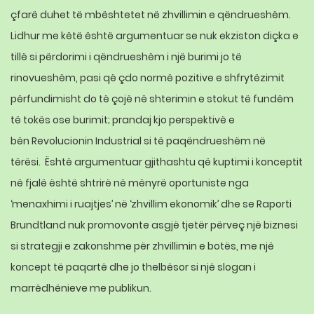
çfarë duhet të mbështetet në zhvillimin e qëndrueshëm.
Lidhur me këtë është argumentuar se nuk ekziston diçka e
tillë si përdorimi i qëndrueshëm i një burimi jo të
rinovueshëm, pasi që çdo normë pozitive e shfrytëzimit
përfundimisht do të çojë në shterimin e stokut të fundëm
të tokës ose burimit; prandaj kjo perspektivë e
bën
Revolucionin Industrial
si të paqëndrueshëm në
tërësi.
Është argumentuar gjithashtu që kuptimi i konceptit
në fjalë është shtrirë në mënyrë oportuniste nga
‘menaxhimi i ruajtjes’ në ‘zhvillim ekonomik’ dhe se Raporti
Brundtland nuk promovonte asgjë tjetër përveç një biznesi
si strategji e zakonshme për zhvillimin e botës, me një
koncept të paqartë dhe jo thelbësor si një slogan i
marrëdhënieve me publikun.