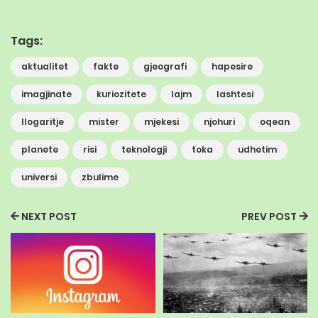
Tags:
aktualitet
fakte
gjeografi
hapesire
imagjinate
kuriozitete
lajm
lashtesi
llogaritje
mister
mjekesi
njohuri
oqean
planete
risi
teknologji
toka
udhetim
universi
zbulime
NEXT POST
PREV POST