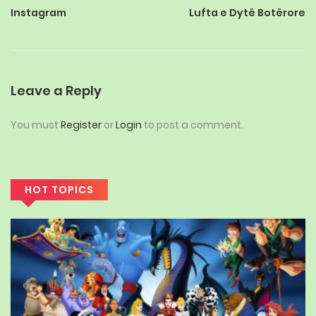
Instagram
Lufta e Dytë Botërore
Leave a Reply
You must
Register
or
Login
to post a comment.
HOT TOPICS