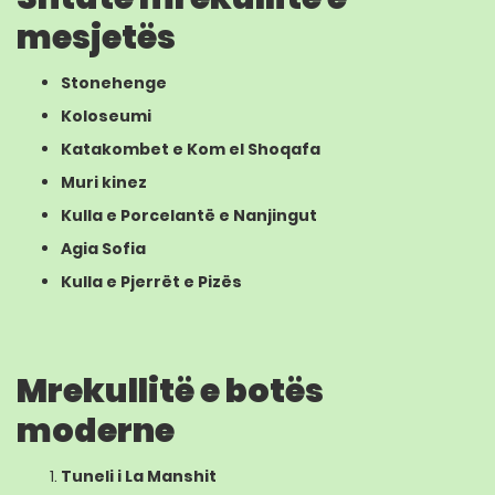
mesjetës
Stonehenge
Koloseumi
Katakombet e Kom el Shoqafa
Muri kinez
Kulla e Porcelantë e Nanjingut
Agia Sofia
Kulla e Pjerrët e Pizës
Mrekullitë e botës
moderne
Tuneli i La Manshit