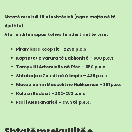
Shtatë mrekullitë e lashtësisë (nga e majta në të
djathtë).
Ato renditen sipas kohës të ndërtimit të tyre:
Piramida e Keopsit
– 2250 p.e.s
Kopshtet e varura të Babilonisë
– 600 p.e.s
Tempulli i Artemidës në Efes
– 550 p.e.s
Shtatorja e Zeusit në Olimpia
– 435 p.e.s
Maozeleumi i Mauzolit në Halikarnas
– 351 p.e.s
Kolosi i Rodosit
– 292-282 p.e.s
Fari i Aleksandrisë
– qv. 3të p.e.s.
Shtatë mrekullitë e