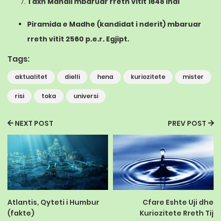
Taxh Mahall
mbaruar rreth vitit 1648
Indi
Piramida e Madhe
(kandidat i nderit) mbaruar
rreth vitit 2560 p.e.r.
Egjipt
.
Tags:
aktualitet
dielli
hena
kuriozitete
mister
risi
toka
universi
NEXT POST
PREV POST
Atlantis, Qyteti i Humbur
Cfare Eshte Uji dhe
(fakte)
Kuriozitete Rreth Tij