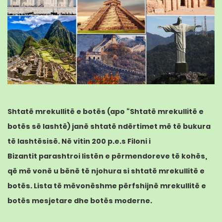
Shtatë mrekullitë e botës (apo “Shtatë mrekullitë e
botës së lashtë) janë shtatë ndërtimet më të bukura
të lashtësisë. Në vitin
200 p.e.s
Filoni i
Bizantit
parashtroi listën e përmendoreve të kohës,
që më vonë u bënë të njohura si shtatë mrekullitë e
botës. Lista të mëvonëshme përfshijnë
mrekullitë
e
botës
mesjetare
dhe botës moderne.