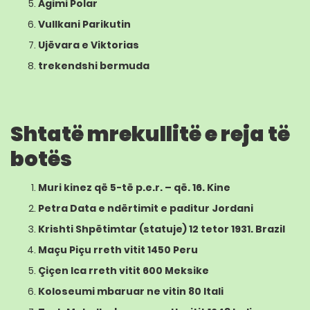
Agimi Polar
Vullkani
Parikutin
Ujëvara e Viktorias
trekendshi bermuda
Shtatë mrekullitë e reja të
botës
Muri kinez
që 5-të p.e.r. – që. 16.
Kine
Petra
Data e ndërtimit e paditur
Jordani
Krishti Shpëtimtar
(
statuje
)
12 tetor
1931
.
Brazil
Maçu Piçu
rreth vitit
1450
Peru
Çiçen Ica
rreth vitit 600
Meksike
Koloseumi
mbaruar ne vitin
80
Itali