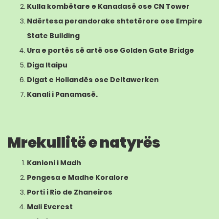
Kulla kombëtare e Kanadasë
ose
CN Tower
Ndërtesa perandorake shtetërore
ose
Empire
State Building
Ura e portës së artë
ose
Golden Gate Bridge
Diga Itaipu
Digat e Hollandës
ose
Deltawerken
Kanali i Panamasë
.
Mrekullitë e natyrës
Kanioni i Madh
Pengesa e Madhe Koralore
Porti i
Rio de Zhaneiros
Mali Everest